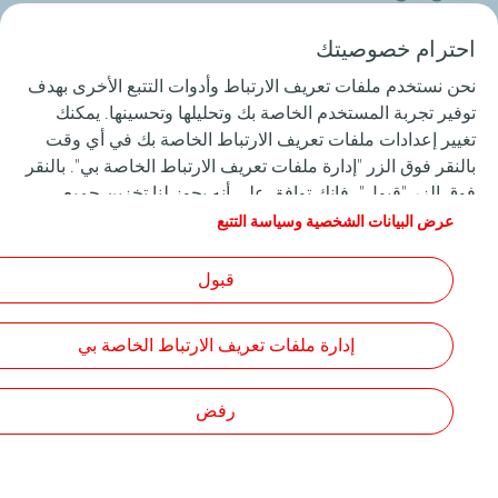
الأفراد
احترام خصوصيتك
نحن نستخدم ملفات تعريف الارتباط وأدوات التتبع الأخرى بهدف
الأعمال
توفير تجربة المستخدم الخاصة بك وتحليلها وتحسينها. يمكنك
تغيير إعدادات ملفات تعريف الارتباط الخاصة بك في أي وقت
الوظائف
بالنقر فوق الزر "إدارة ملفات تعريف الارتباط الخاصة بي". بالنقر
فوق الزر "قبول"، فإنك توافق على أنه يجوز لنا تخزين جميع
المساعدة والدعم
ملفات تعريف الارتباط على جهازك. إذا نقرت على "رفض" ، فلن
عرض البيانات الشخصية وسياسة التتبع
يتم استخدام سوى ملفات تعريف الارتباط الفنية المطلوبة لكي
يعمل الموقع بشكل صحيح. لمزيد من المعلومات، راجع صفحة
قبول
"البيانات الشخصية وسياسة التتبع".
الشروط والأحكام العامة للاستخدام (GTCU)
ميثاق البيانات الشخصية وملفات تعريف الارتباط
إمكانية الوصول
إدارة ملفات تعريف الارتباط الخاصة بي
Cookies
TotalEnergies 2026
رفض