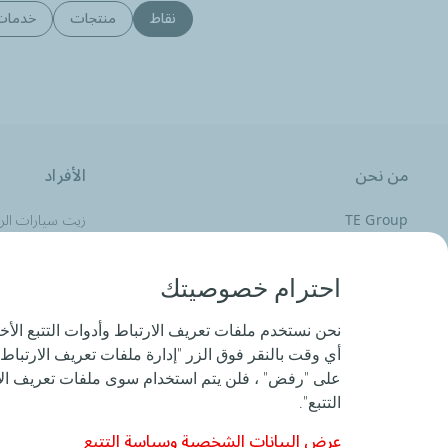
نقاط
منتجات
خدمات
من نحن
الأفراد
TE Group
زيت سيارات الر
الأخبار
زيت المركبات ال
قواعد السلوك
احترام خصوصيتك
نحن نستخدم ملفات تعريف الارتباط وأدوات التتبع الأخ
أي وقت بالنقر فوق الزر "إدارة ملفات تعريف الارتباط 
المساعدة والدعم
على "رفض" ، فلن يتم استخدام سوى ملفات تعريف الار
التتبع".
عرض البيانات الشخصية وسياسة التتبع