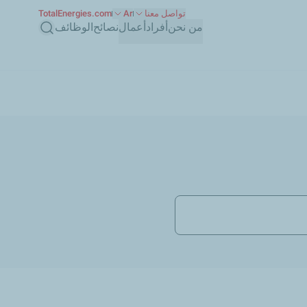
تواصل معنا
Ar
TotalEnergies.com
بحث
من نحن
أفراد
أعمال
نصائح
الوظائف