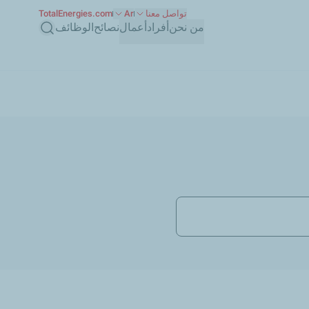
تواصل معنا
Ar
TotalEnergies.com
بحث
من نحن
أفراد
أعمال
نصائح
الوظائف