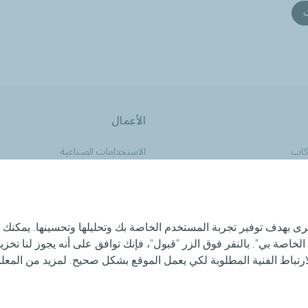
الأعمال
كاب
الاستخدامات الصناعية
ثقيلة
انضم إلينا كموزع لمنتجاتنا
رى بهدف توفير تجربة المستخدم الخاصة بك وتحليلها وتحسينها. يمكنك 
الخاصة بي". بالنقر فوق الزر "قبول"، فإنك توافق على أنه يجوز لنا تخ
تباط الفنية المطلوبة لكي يعمل الموقع بشكل صحيح. لمزيد من المع