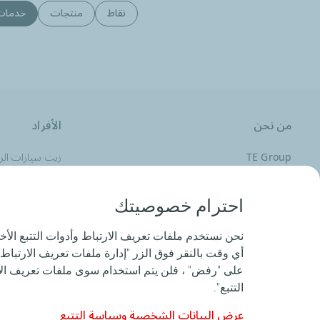
نقاط
منتجات
خدمات
من نحن
الأفراد
TE Group
زيت سيارات الر
الأخبار
زيت المركبات ال
قواعد السلوك
احترام خصوصيتك
نحن نستخدم ملفات تعريف الارتباط وأدوات التتبع الأخ
أي وقت بالنقر فوق الزر "إدارة ملفات تعريف الارتباط 
المساعدة والدعم
على "رفض" ، فلن يتم استخدام سوى ملفات تعريف الار
التتبع".
عرض البيانات الشخصية وسياسة التتبع