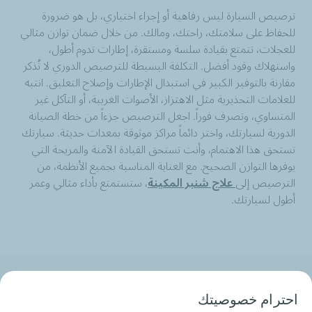
ترصيص السيارة ليس رفاهية أو إجراء اختياري، بل هو ضرورة
للحفاظ على سلامتك، راحتك، ومالك. من خلال ضمان توازن مثالي
للعجلات، تتمتع بقيادة سلسة ومستقرة، إطارات تدوم أطول،
واستهلاك وقود أفضل. التكلفة البسيطة للترصيص الدوري لا تُذكر
مقارنة بالتوفير الكبير في استبدال الإطارات وإصلاح التعليق. انتبه
للعلامات التحذيرية مثل الاهتزاز، الأصوات الغريبة، أو التآكل غير
المتساوي، وتصرف فوراً. اجعل الترصيص جزءاً من خطة الصيانة
الدورية لسيارتك، واختر دائماً مراكز موثوقة بمعدات حديثة. سيارتك
تستحق هذا الاهتمام، وأنت تستحق القيادة الآمنة والمريحة التي
يوفرها التوازن الصحيح. مع العناية المناسبة بجميع الأنظمة، من
الترصيص إلى
علاج شنبر المكينة
، ستستمتع بأداء مثالي وعمر
أطول لسيارتك.
من نحن
احترام خصوصيتك