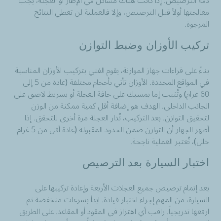
دقة الترصيص. إذا كانت هناك مشاكل في الإطار أو العجلة، يجب
معالجتها أولاً قبل الترصيص، وإلا فالعملية لن تعطي النتائج
المرجوة.
تركيب الأوزان وضبط التوازن
بناءً على قراءات جهاز الموازنة، يقوم الفني بتركيب الأوزان المناسبة
في المواقع المحددة. الأوزان تأتي بأحجام مختلفة (عادة من 5 إلى
60 غرام) وتُثبت إما بمشبك على حافة العجلة أو بشريط لاصق على
الجانب الداخلي. الهدف هو إضافة أقل كمية ممكنة من الوزن
لتحقيق التوازن. بعد التركيب، تُدار العجلة مرة أخرى للتحقق. إذا
أظهر الجهاز أن التوازن ضمن الحدود المقبولة (عادة أقل من 5 غرام
خلل)، تُعتبر العملية ناجحة.
اختبار السيارة بعد الترصيص
بعد إتمام ترصيص جميع العجلات الأربعة وإعادة تركيبها على
السيارة، من المهم إجراء اختبار قيادة. ابدأ بسرعات منخفضة ثم
ارفعها تدريجياً. راقب أي اهتزاز في المقود أو المقاعد. على الطريق