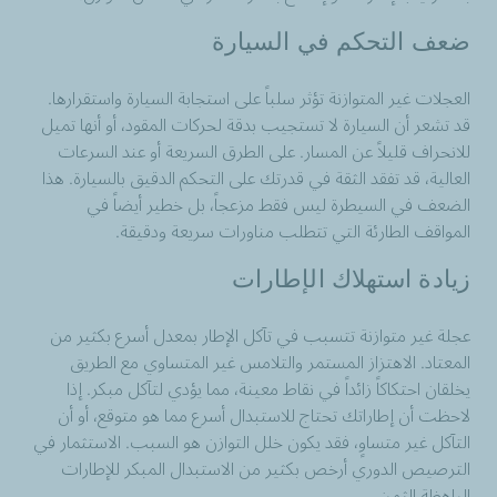
ضعف التحكم في السيارة
العجلات غير المتوازنة تؤثر سلباً على استجابة السيارة واستقرارها.
قد تشعر أن السيارة لا تستجيب بدقة لحركات المقود، أو أنها تميل
للانحراف قليلاً عن المسار. على الطرق السريعة أو عند السرعات
العالية، قد تفقد الثقة في قدرتك على التحكم الدقيق بالسيارة. هذا
الضعف في السيطرة ليس فقط مزعجاً، بل خطير أيضاً في
المواقف الطارئة التي تتطلب مناورات سريعة ودقيقة.
زيادة استهلاك الإطارات
عجلة غير متوازنة تتسبب في تآكل الإطار بمعدل أسرع بكثير من
المعتاد. الاهتزاز المستمر والتلامس غير المتساوي مع الطريق
يخلقان احتكاكاً زائداً في نقاط معينة، مما يؤدي لتآكل مبكر. إذا
لاحظت أن إطاراتك تحتاج للاستبدال أسرع مما هو متوقع، أو أن
التآكل غير متساوٍ، فقد يكون خلل التوازن هو السبب. الاستثمار في
الترصيص الدوري أرخص بكثير من الاستبدال المبكر للإطارات
الباهظة الثمن.