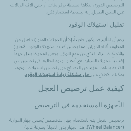
الترصيص الدوري بتكلفة بسيطة يوفر مئات أو حتى آلاف الريالات
على المدى الطويل. إنه ببساطة استثمار ذكي.
تقليل استهلاك الوقود
رغم أن التأثير قد يكون طفيفاً، إلا أن العجلات المتوازنة تقلل من
المقاومة أثناء الدوران، مما يحسن كفاءة استهلاك الوقود. الاهتزاز
والاحتكاك الزائد الناتج عن عدم التوازن يجعل المحرك يبذل جهداً
إضافياً لتحريك السيارة. مع أسعار الوقود الحالية، كل تحسين في
الكفاءة يساعد. لمزيد من النصائح حول تحسين استهلاك الوقود،
يمكنك الاطلاع على
حل مشكلة زيادة استهلاك الوقود
.
كيفية عمل ترصيص العجل
الأجهزة المستخدمة في الترصيص
ترصيص العجل يتم باستخدام جهاز متخصص يُسمى جهاز الموازنة
(Wheel Balancer). هذا الجهاز يدور العجلة بسرعة عالية