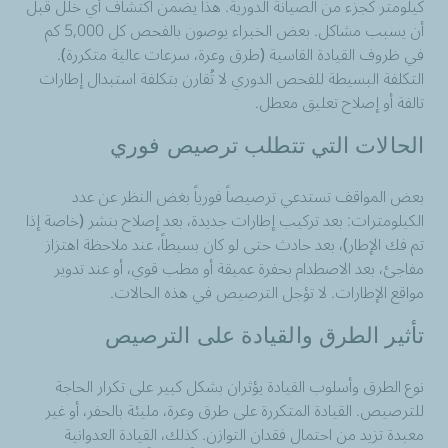
كيلومتر كجزء من الصيانة الدورية. هذا يضمن اكتشاف أي خلل قبل
أن يسبب مشاكل. بعض الخبراء يوصون بالفحص كل 5,000 كم
في ظروف القيادة القاسية (طرق وعرة، سرعات عالية متكررة).
التكلفة البسيطة للفحص الدوري لا تُقارن بتكلفة استبدال إطارات
تالفة أو إصلاح تعليق معطل.
الحالات التي تتطلب ترصيص فوري
بعض المواقف تستدعي ترصيصاً فورياً بغض النظر عن عدد
الكيلومترات: بعد تركيب إطارات جديدة، بعد إصلاح بنشر (خاصة إذا
تم فك الإطار)، بعد حادث حتى لو كان بسيطاً، عند ملاحظة اهتزاز
مفاجئ، بعد الاصطدام بحفرة عميقة أو مطب قوي، أو عند تدوير
مواقع الإطارات. لا تؤجل الترصيص في هذه الحالات.
تأثير الطرق والقيادة على الترصيص
نوع الطرق وأسلوب القيادة يؤثران بشكل كبير على تكرار الحاجة
للترصيص. القيادة المتكررة على طرق وعرة، مليئة بالحفر، أو غير
معبدة تزيد من احتمال فقدان التوازن. كذلك، القيادة العدوانية