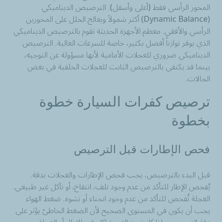
المحور الرأسي فقط (أعلى وأسفل). الترصيص الديناميكي
(Dynamic Balance) أكثر شمولاً ويعالج الخلل على المحورين
الرأسي والأفقي. معظم الأجهزة الحديثة تقوم بالترصيص الديناميكي
الذي يوفر توازناً أفضل بكثير، خاصة للسرعات العالية. الترصيص
الديناميكي ضروري للعجلات الأمامية لأنها مسؤولة عن التوجيه،
بينما قد يكتفى بالترصيص الثابت للعجلات الخلفية في بعض
الحالات.
ترصيص كفرات السيارة خطوة
بخطوة
فحص الإطارات قبل الترصيص
قبل البدء بالترصيص، يجب فحص الإطارات والعجلات بدقة.
يُفحص الإطار للتأكد من عدم وجود تلف، انتفاخ، أو تآكل غير طبيعي.
العجلة تُفحص للتأكد من عدم وجود انحناء أو تشوه. ضغط الهواء
يجب أن يكون في المستوى الصحيح لأن الضغط الخاطئ يؤثر على