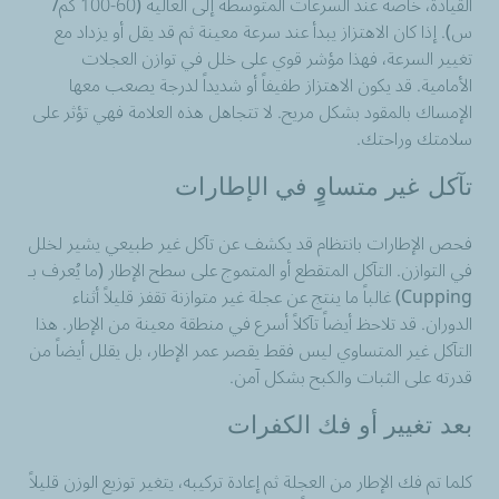
القيادة، خاصة عند السرعات المتوسطة إلى العالية (60-100 كم/
س). إذا كان الاهتزاز يبدأ عند سرعة معينة ثم قد يقل أو يزداد مع
تغيير السرعة، فهذا مؤشر قوي على خلل في توازن العجلات
الأمامية. قد يكون الاهتزاز طفيفاً أو شديداً لدرجة يصعب معها
الإمساك بالمقود بشكل مريح. لا تتجاهل هذه العلامة فهي تؤثر على
سلامتك وراحتك.
تآكل غير متساوٍ في الإطارات
فحص الإطارات بانتظام قد يكشف عن تآكل غير طبيعي يشير لخلل
في التوازن. التآكل المتقطع أو المتموج على سطح الإطار (ما يُعرف بـ
Cupping) غالباً ما ينتج عن عجلة غير متوازنة تقفز قليلاً أثناء
الدوران. قد تلاحظ أيضاً تآكلاً أسرع في منطقة معينة من الإطار. هذا
التآكل غير المتساوي ليس فقط يقصر عمر الإطار، بل يقلل أيضاً من
قدرته على الثبات والكبح بشكل آمن.
بعد تغيير أو فك الكفرات
كلما تم فك الإطار من العجلة ثم إعادة تركيبه، يتغير توزيع الوزن قليلاً