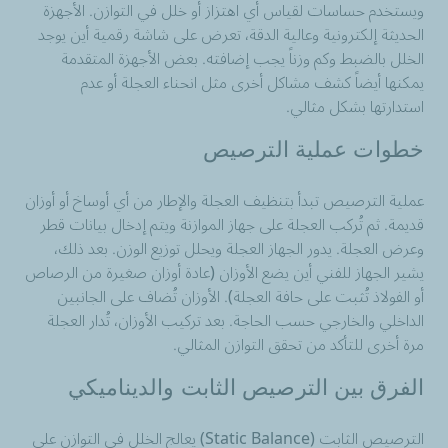
ويستخدم حساسات لقياس أي اهتزاز أو خلل في التوازن. الأجهزة
الحديثة إلكترونية وعالية الدقة، تعرض على شاشة رقمية أين يوجد
الخلل بالضبط وكم وزناً يجب إضافته. بعض الأجهزة المتقدمة
يمكنها أيضاً كشف مشاكل أخرى مثل انحناء العجلة أو عدم
استدارتها بشكل مثالي.
خطوات عملية الترصيص
عملية الترصيص تبدأ بتنظيف العجلة والإطار من أي أوساخ أو أوزان
قديمة. ثم تُركب العجلة على جهاز الموازنة ويتم إدخال بيانات قطر
وعرض العجلة. يدور الجهاز العجلة ويحلل توزيع الوزن. بعد ذلك،
يشير الجهاز للفني أين يضع الأوزان (عادة أوزان صغيرة من الرصاص
أو الفولاذ تُثبت على حافة العجلة). الأوزان تُضاف على الجانبين
الداخلي والخارجي حسب الحاجة. بعد تركيب الأوزان، تُدار العجلة
مرة أخرى للتأكد من تحقق التوازن المثالي.
الفرق بين الترصيص الثابت والديناميكي
الترصيص الثابت (Static Balance) يعالج الخلل في التوازن على