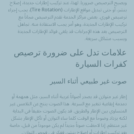
ويصبح الترصيص ضرورياً. لهذا، عند تركيب إطارات جديدة، إصلاح
بنشر، أو حتى تبديل مواقع الإطارات (Tire Rotation)، يجب إجراء
ترصيص فوري. بعض مراكز الخدمة تقدم الترصيص مجاناً مع
تركيب الإطارات الجديدة، وهو أمر يجب الاستفادة منه. تجاهل
الترصيص بعد هذه الإجراءات قد يلغي فوائد الإطارات الجديدة
ويسبب مشاكل سريعة.
علامات تدل على ضرورة ترصيص
كفرات السيارة
صوت غير طبيعي أثناء السير
إطار غير متوازن قد يصدر أصواتاً غريبة أثناء السير، مثل همهمة أو
دمدمة إيقاعية تتغير مع السرعة. هذا الصوت ينتج عن التلامس غير
المتساوي بين الإطار والطريق. قد يكون الصوت خفيفاً في البداية
لكنه يزداد وضوحاً مع الوقت كلما ساء التوازن أو تآكل الإطار بشكل
غير منتظم. إذا لاحظت صوتاً جديداً لم يكن موجوداً من قبل، خاصة
بعد تركيب إطارات أو إصلاح بنشر، ففكر في فحص التوازن.