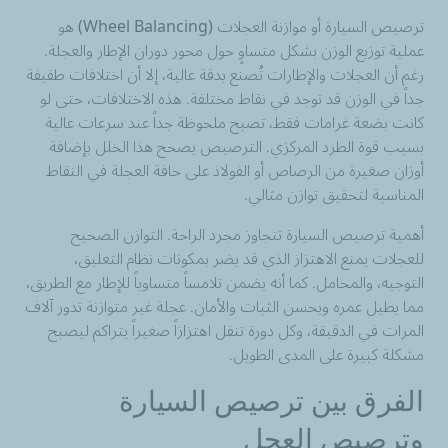
ترصيص السيارة أو موازنة العجلات (Wheel Balancing) هو
عملية توزيع الوزن بشكل متساوٍ حول محور دوران الإطار والعجلة.
رغم أن العجلات والإطارات تُصنع بدقة عالية، إلا أن اختلافات طفيفة
جداً في الوزن قد توجد في نقاط مختلفة. هذه الاختلافات، حتى لو
كانت بضعة غرامات فقط، تصبح ملحوظة جداً عند سرعات عالية
بسبب قوة الطرد المركزي. الترصيص يصحح هذا الخلل بإضافة
أوزان صغيرة من الرصاص أو الفولاذ على حافة العجلة في النقاط
المناسبة لتحقيق توازن مثالي.
أهمية ترصيص السيارة تتجاوز مجرد الراحة. التوازن الصحيح
للعجلات يمنع الاهتزاز الذي قد يضر بمكونات نظام التعليق،
التوجيه، والمحامل. كما أنه يضمن تلامساً متساوياً للإطار مع الطريق،
مما يطيل عمره ويحسن الثبات والأمان. عجلة غير متوازنة تدور آلاف
المرات في الدقيقة، وكل دورة تنقل اهتزازاً صغيراً يتراكم ليصبح
مشكلة كبيرة على المدى الطويل.
الفرق بين ترصيص السيارة
وترصيص العجل