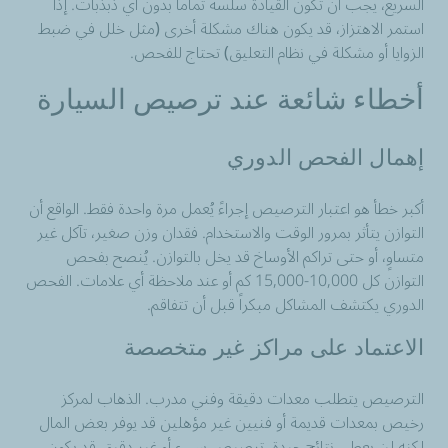
السريع، يجب أن تكون القيادة سلسة تماماً بدون أي ذبذبات. إذا
استمر الاهتزاز، قد يكون هناك مشكلة أخرى (مثل خلل في ضبط
الزوايا أو مشكلة في نظام التعليق) تحتاج للفحص.
أخطاء شائعة عند ترصيص السيارة
إهمال الفحص الدوري
أكبر خطأ هو اعتبار الترصيص إجراءً يُعمل مرة واحدة فقط. الواقع أن
التوازن يتأثر بمرور الوقت والاستخدام. فقدان وزن صغير، تآكل غير
متساوٍ، أو حتى تراكم الأوساخ قد يخل بالتوازن. يُنصح بفحص
التوازن كل 10,000-15,000 كم أو عند ملاحظة أي علامات. الفحص
الدوري يكتشف المشاكل مبكراً قبل أن تتفاقم.
الاعتماد على مراكز غير متخصصة
الترصيص يتطلب معدات دقيقة وفني مدرب. الذهاب لمركز
رخيص بمعدات قديمة أو فنيين غير مؤهلين قد يوفر بعض المال
لكنه لن يعطي نتائج جيدة. ترصيص سيء أو غير دقيق قد يكون