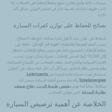
بسرعات عالية وكبح مفاجئ تضع ضغطاً إضافياً على العجلات. إذا
كانت ظروف قيادتك قاسية، فكر في فحص التوازن بشكل أكثر
تكراراً.
نصائح للحفاظ على توازن كفرات السيارة
للحفاظ على توازن جيد لأطول فترة ممكنة، اتبع هذه النصائح:
تجنب الحفر العميقة والمطبات القوية قدر الإمكان، حافظ على
ضغط الإطارات الصحيح دائماً، قم بتدوير مواقع الإطارات بانتظام
(كل 10,000 كم)، افحص الإطارات بصرياً بشكل دوري، تجنب
القيادة العدوانية والكبح الحاد، نظف العجلات من الأوساخ المتراكمة،
وقم بفحص نظام التعليق دورياً لأن أي خلل فيه سيؤثر على التوازن.
استخدام زيوت محرك عالية الجودة من
Lubricants
Totalenergies
والعناية بجميع أنظمة السيارة يضمن أداءً
متكاملاً. تماماً كما تهتم
بـ
فحص طرمبة الزيت
و
علاج ضعف
بطارية السيارة
، اعتنِ بتوازن العجلات.
الخلاصة عن أهمية ترصيص السيارة