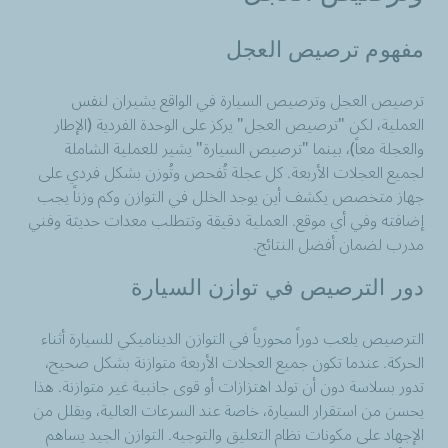
مفهوم ترصيص العجل
ترصيص العجل وترصيص السيارة في الواقع يشيران لنفس
العملية، لكن "ترصيص العجل" يركز على الوحدة الفردية (الإطار
والعجلة معاً)، بينما "ترصيص السيارة" يشير للعملية الشاملة
لجميع العجلات الأربعة. كل عجلة تُفحص وتُوزن بشكل فردي على
جهاز متخصص يكشف أين يوجد الخلل في التوازن وكم وزناً يجب
إضافته وفي أي موقع. العملية دقيقة وتتطلب معدات حديثة وفني
مدرب لضمان أفضل النتائج.
دور الترصيص في توازن السيارة
الترصيص يلعب دوراً محورياً في التوازن الديناميكي للسيارة أثناء
الحركة. عندما تكون جميع العجلات الأربعة متوازنة بشكل صحيح،
تدور بسلاسة دون أن تولد اهتزازات أو قوى جانبية غير متوازنة. هذا
يحسن من استقرار السيارة، خاصة عند السرعات العالية، ويقلل من
الإجهاد على مكونات نظام التعليق والتوجيه. التوازن الجيد يساهم