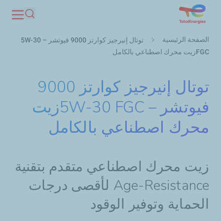
تجاوز
بحث
إلى
مسار
المحتوى
الصفحة الرئيسية
توتال إنیرجیز كوارتز 9000 فیوتشر – 5W-30
التنقل
الرئيسي
FGCزیت محرك اصطناعي بالكامل
توتال إنیرجیز كوارتز 9000
فیوتشر – 5W-30 FGCزیت
محرك اصطناعي بالكامل
زيت محرك اصطناعي متقدم بتقنية
Age-Resistance لأقصى درجات
الحماية وتوفير الوقود