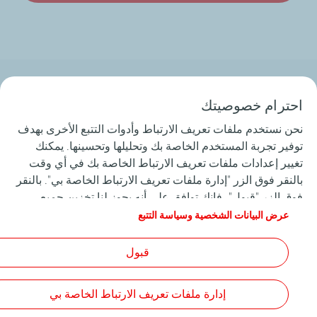
من نحن
احترام خصوصيتك
الأفراد
نحن نستخدم ملفات تعريف الارتباط وأدوات التتبع الأخرى بهدف
توفير تجربة المستخدم الخاصة بك وتحليلها وتحسينها. يمكنك
الأعمال
تغيير إعدادات ملفات تعريف الارتباط الخاصة بك في أي وقت
بالنقر فوق الزر "إدارة ملفات تعريف الارتباط الخاصة بي". بالنقر
الوظائف
فوق الزر "قبول"، فإنك توافق على أنه يجوز لنا تخزين جميع
ملفات تعريف الارتباط على جهازك. إذا نقرت على "رفض" ، فلن
عرض البيانات الشخصية وسياسة التتبع
المساعدة والدعم
يتم استخدام سوى ملفات تعريف الارتباط الفنية المطلوبة لكي
يعمل الموقع بشكل صحيح. لمزيد من المعلومات، راجع صفحة
قبول
"البيانات الشخصية وسياسة التتبع".
إدارة ملفات تعريف الارتباط الخاصة بي
الشروط والأحكام العامة للاستخدام (GTCU)
ميثاق البيانات الشخصية وملفات تعريف الارتباط
إمكانية الوصول