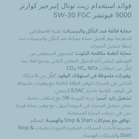
فوائد استخدام زیت توتال إنيرجيز كوارتز
9000 فيوتشر FGC ‏5W-30
حماية فائقة ضد التآكل والترسبات:
تقنية الاصطناعي
المتقدمة توفر أفضل حماية ممكنة ضد التآكل والترسبات منذ
لحظة تشغيل المحرك.
حماية أنظمة مكافحة التلوث:
المحتوى المنخفض من
الفوسفور يُحسّن أداء المحوّل الحفازي الثلاثي ويمنع تلفه، مما
يُقلّل من انبعاثات NOx وHC وCO.
وفورات ملحوظة في استهلاك الوقود:
يُقلّل من الاحتكاك
الداخلي في المحرك لتوفير الطاقة الكاملة مع وفورات ملحوظة
في الوقود، مُقاسة باختبار ILSAC الرسمي.
تشغيل بارد أيسر:
درجة اللزوجة 5W مع إضافات خاصة
تجعل تشغيل المحرك في البرودة أسهل، مع توفير حماية فورية
حتى في درجات الحرارة المنخفضة.
توافق مع محركات
Stop & Start
والهجينة:
مُصمَّم
خصيصاً لأحدث المحركات الصغيرة المزودة بتقنيات Stop &
Start والمحركات الهجينة.