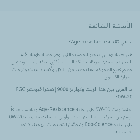
الأسئلة الشائعة
ما هي تقنية Age-Resistance؟
هي تقنية توتال إنيرجيز الحصرية التي توفر حماية طويلة الأمد
للمحرك. تجمعها جزيئات فائقة النشاط تُكوّن طبقة زيت قوية على
جميع قطع المحرك، مما يحميه من التآكل وأكسدة الزيت ودرجات
الحرارة القصوى.
ما الفرق بين هذا الزيت وكوارتز 9000 إكسترا فيوتشر FGC
0W-20؟
يعتمد زيت 5W-30 على تقنية Age-Resistance ويناسب نطاقاً
أوسع من المركبات بما فيها فيات وأوبل، بينما يعتمد زيت 0W-20
على تقنية Eco-Science ومُحسَّن للتطبيقات الهجينة فائقة
الانسيابية.