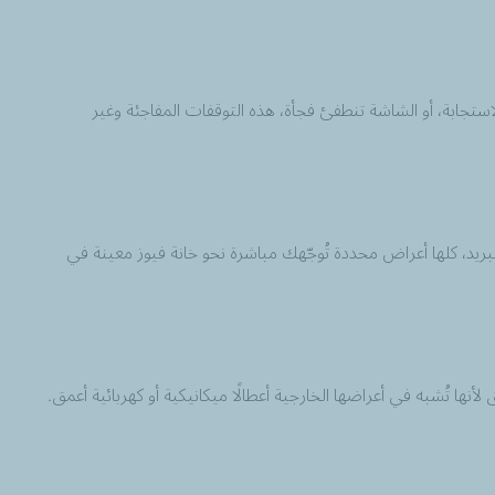
ابة، أو الشاشة تنطفئ فجأة، هذه التوقفات المفاجئة وغير
لتبريد، كلها أعراض محددة تُوجّهك مباشرة نحو خانة فيوز معينة في
أنها تُشبه في أعراضها الخارجية أعطالًا ميكانيكية أو كهربائية أعمق.