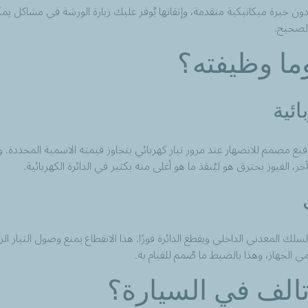
خبرة ميكانيكية متقدمة، وإتقانها يُوفر عليك زيارة الورشة في مشاكل ي
الصحيح.
وما وظيفته؟
ائية
دني رفيع مصمم للانصهار عند مرور تيار كهربائي يتجاوز قيمته الاسمية المحددة.
 الفيوز يحترق هو ليُنقذ ما هو أغلى منه بكثير في الدائرة الكهربائية.
لسلك المعدني الداخلي ويقطع الدائرة فورًا. هذا الانقطاع يمنع وصول التيار ال
ي الجهاز، وهذا بالضبط ما صُمم للقيام به.
الف في السيارة؟