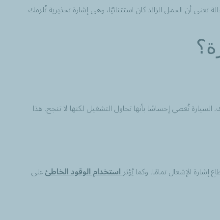
تعني أن الحمل الزائد كان استثنائيًا، وهي إشارة تحذيرية تُلزمك
ة؟
ة التحكم الإلكتروني (ECU)، قد تدور دينمو البداية (Starter) دون أن يُشتعل المحرك. السيارة تُعطي إحساسًا بأنها تحاول التشغيل لكنها لا تنجح. هذا
إشارة الإشعال تمامًا. وكما يُؤثر
استخدام الوقود الخاطئ
على