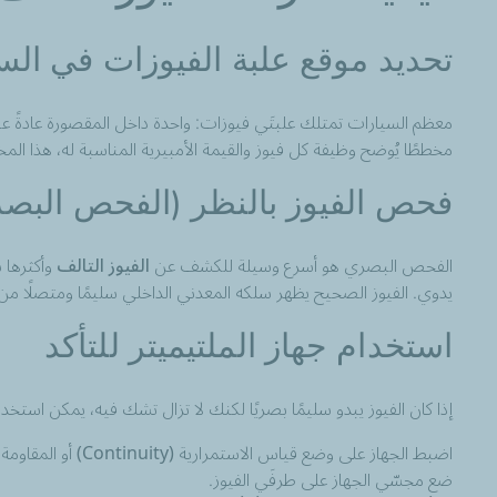
تحديد موقع علبة الفيوزات في الس
معظم السيارات تمتلك علبتَي فيوزات: واحدة داخل المقصورة عادةً عن
مخططًا يُوضح وظيفة كل فيوز والقيمة الأمبيرية المناسبة له، هذا ا
فحص الفيوز بالنظر (الفحص البص
الفحص البصري هو أسرع وسيلة للكشف عن
الفيوز التالف
وأكثرها 
يدوي. الفيوز الصحيح يظهر سلكه المعدني الداخلي سليمًا ومتصلًا م
استخدام جهاز الملتيميتر للتأكد
إذا كان الفيوز يبدو سليمًا بصريًا لكنك لا تزال تشك فيه، يمكن استخدام
اضبط الجهاز على وضع قياس الاستمرارية (Continuity) أو المقاومة (Ohms).
ضع مجسّي الجهاز على طرفَي الفيوز.