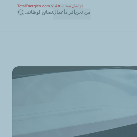
تواصل معنا
Ar
TotalEnergies.com
بحث
من نحن
أفراد
أعمال
نصائح
الوظائف