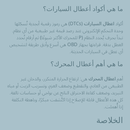
ما هي أكواد أعطال السيارات؟
أكواد
اعطال السيارات
(DTCs) هي رموز رقمية أبجدية تُسجّلها
وحدة التحكم الإلكتروني عند رصد قيمة غير طبيعية من أي نظام.
تبدأ بحرف يُحدد النظام (P للمحرك الأكثر شيوعًا) ثم أرقام تُحدد
العطل بدقة. قراءتها بجهاز OBD هي أسرع وأدق طريقة لتشخيص
أي عطل في السيارات الحديثة.
ما هي أهم أعطال المحرك؟
أهم
اعطال المحرك
هي: ارتفاع الحرارة المتكرر، والدخان غير
الطبيعي من العادم، والتقطيع وضعف العزم، وتسريب الزيت أو مياه
التبريد، وضعف كفاءة الاحتراق الناتج عن بواجي أو حساسات تالفة.
كل هذه الأعطال قابلة للإصلاح إذا اكتُشفت مبكرًا، وباهظة التكلفة
إذا أُهملت.
الخلاصة