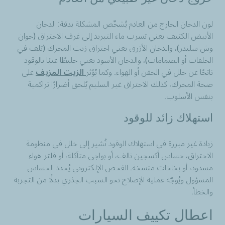
لون الدخان الخارج من العادم يُشخّص المشكلة بدقة: الدخان
الأبيض الكثيف يعني تسرب ماء التبريد إلى غرف الاحتراق (جوان
وش سلندر)، والدخان الأزرق يعني احتراق زيت المحرك (تلف في
الحلقات أو الصمامات)، والدخان الأسود يعني خليطًا غنيًا بالوقود
ناتجًا عن خلل في الحقن أو الهواء. وكما يُؤثر
الزيت المزيف
على
صحة المحرك، كذلك الاحتراق غير السليم يُلحق أضرارًا تراكمية
بنفس الأسلوب.
استهلاك زائد للوقود
زيادة غير مبررة في استهلاك الوقود تُشير إلى خلل في منظومة
الاحتراق، حساس أكسجين تالف، أو بواجي متآكلة، أو فلتر هواء
مسدود، أو بخاخات متسخة. الفحص الإلكتروني يُحدد الحساس
المسؤول ويُوجّه عملية الإصلاح نحو السبب الجذري بدلًا من التجربة
والخطأ.
اعطال تكييف السيارات