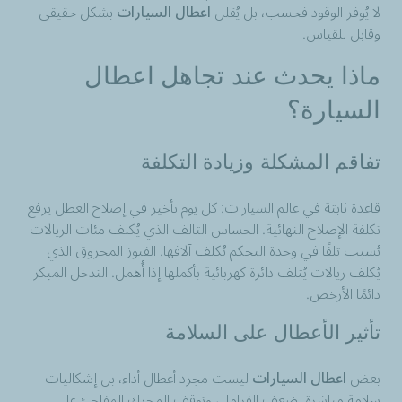
لا يُوفر الوقود فحسب، بل يُقلل
اعطال السيارات
بشكل حقيقي
وقابل للقياس.
ماذا يحدث عند تجاهل اعطال
السيارة؟
تفاقم المشكلة وزيادة التكلفة
قاعدة ثابتة في عالم السيارات: كل يوم تأخير في إصلاح العطل يرفع
تكلفة الإصلاح النهائية. الحساس التالف الذي يُكلف مئات الريالات
يُسبب تلفًا في وحدة التحكم يُكلف آلافها. الفيوز المحروق الذي
يُكلف ريالات يُتلف دائرة كهربائية بأكملها إذا أُهمل. التدخل المبكر
دائمًا الأرخص.
تأثير الأعطال على السلامة
بعض
اعطال السيارات
ليست مجرد أعطال أداء، بل إشكاليات
سلامة مباشرة. ضعف الفرامل، وتوقف المحرك المفاجئ على