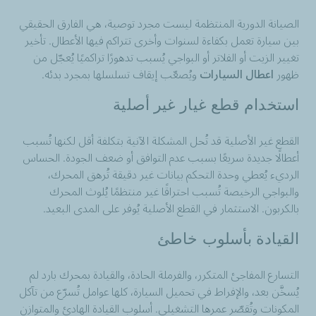
الصيانة الدورية المنتظمة ليست مجرد توصية، هي الفارق الحقيقي
بين سيارة تعمل بكفاءة لسنوات وأخرى تتراكم فيها الأعطال. تأخير
تغيير الزيت أو الفلاتر أو البواجي يُسبب تدهورًا تراكميًا يُعجّل من
ظهور
اعطال السيارات
ويُصعّب إيقاف تسلسلها بمجرد بدئه.
استخدام قطع غيار غير أصلية
القطع غير الأصلية قد تُحل المشكلة الآنية بتكلفة أقل لكنها تُسبب
أعطالًا جديدة سريعًا بسبب عدم التوافق أو ضعف الجودة. الحساس
الرديء يُعطي وحدة التحكم بيانات غير دقيقة تُرهق المحرك،
والبواجي الرخيصة تُسبب احتراقًا غير منتظمًا يُلوث المحرك
بالكربون. الاستثمار في القطع الأصلية يُوفر على المدى البعيد.
القيادة بأسلوب خاطئ
التسارع المفاجئ المتكرر، والفرملة الحادة، والقيادة بمحرك بارد لم
يُسخَّن بعد، والإفراط في تحميل السيارة، كلها عوامل تُسرّع من تآكل
المكونات وتُقصّر عمرها التشغيلي. أسلوب القيادة الهادئ والمتوازن