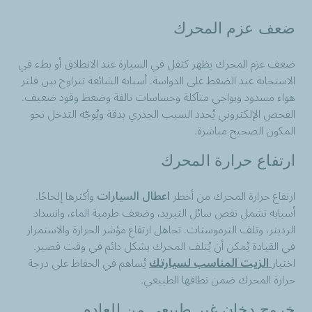
ضعف عزم المحرك
ضعف عزم المحرك يظهر كثقل في السيارة عند الانطلاق أو بطء في
الاستجابة عند الضغط على الدواسة. أسبابه الشائعة تتراوح بين فلتر
هواء مسدود وبواجي متآكلة وحساسات تالفة وضغط وقود ضعيف.
الفحص الإلكتروني يُحدد السبب الجذري بدقة ويُوجّه التدخل نحو
المكون الصحيح مباشرة.
ارتفاع حرارة المحرك
ارتفاع حرارة المحرك من أخطر
اعطال السيارات
وأكثرها إلحاحًا.
أسبابه تشمل نقص سائل التبريد، وضعف طرمبة الماء، وانسداد
الرديتر، وتلف الترموستات. تجاهل ارتفاع مؤشر الحرارة والاستمرار
في القيادة يُمكن أن يُتلف المحرك بشكل دائم في وقت قصير.
اختيار
الزيت المناسب لسيارتك
يُساهم في الحفاظ على درجة
حرارة المحرك ضمن نطاقها الطبيعي.
خروج دخان غير طبيعي من العادم