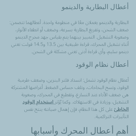
أعطال البطارية والدينمو
البطارية والدينمو يعملان معًا في منظومة واحدة. أعطالهما تتضمن:
ضعف الشحن، وتفريغ البطارية بسرعة، وضعف أو انطفاء الأنوار،
وصعوبة التشغيل. التمييز بينهما يتم بقياس جهد مخرج الدينمو
أثناء تشغيل المحرك، قراءة طبيعية بين 13.5 و14.5 فولت تعني
دينمو سليم، وأي قراءة أدنى تعني مشكلة في الشحن.
أعطال نظام الوقود
أعطال نظام الوقود تشمل: انسداد فلتر البنزين، وضعف طرمبة
الوقود، وتسخ البخاخات، وتلف حساس الضغط. أعراضها المشتركة
هي ضعف الأداء عند التسارع، وتقطيع في المحرك، وصعوبة
التشغيل، وزيادة في الاستهلاك. وكما يُؤثر
استخدام الوقود
الخاطئ
على كل هذا النظام، فإن إهمال صيانته ينتج نفس
التأثيرات التراكمية.
أهم أعطال المحرك وأسبابها