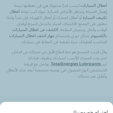
اعطال السيارات
ليست قدرًا محتومًا، هي في معظمها نتيجة
إهمال الصيانة وتجاهل الأعراض المبكرة. سواء كنت تواجه
اعطال
تكييف السيارة
أو أعطال المحرك أو أعطال الكهرباء، فإن مبدأ واحدًا
ينطبق على الجميع: الاكتشاف المبكر والتدخل السريع يُوفران
الوقت والمال ويحميان السلامة.
الكشف عن اعطال السيارات
بالكمبيوتر
بشكل دوري واستخدام
جهاز كشف اعطال السيارات
المناسب يُعطيانك ميزة حقيقية في الحفاظ على سيارتك.
ولأن الزيت الصحيح هو خط الدفاع الأول عن محركك من الداخل،
اختر زيت المحرك الأنسب لسيارتك وظروف قيادتك
عبر
TotalEnergies Lubricants
، تواصل مع فريقنا
المتخصص اليوم للحصول على توصية مخصصة تُبعد عنك الأعطال
وتُطيل عمر محركك.
من نحن
احترام خصوصيتك