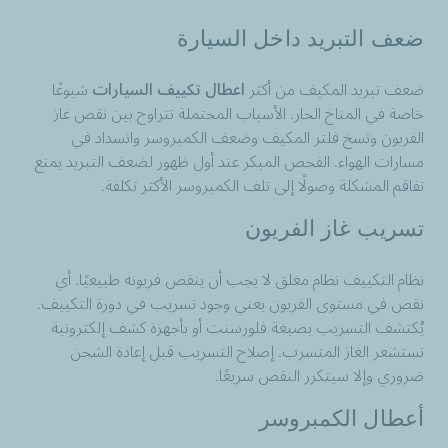
ضعف التبريد داخل السيارة
ضعف تبريد المكيف من أكثر
اعطال تكييف السيارات
شيوعًا
خاصة في المناخ الحار. الأسباب المحتملة تتراوح بين نقص غاز
الفريون وتسخ فلتر المكيف وضعف الكمبروسر وانسداد في
مسارات الهواء. الفحص المبكر عند أول ظهور لضعف التبريد يمنع
تفاقم المشكلة وصولًا إلى تلف الكمبروسر الأكثر تكلفة.
تسريب غاز الفريون
نظام التكييف نظام مغلق لا يجب أن ينقص فريونه طبيعيًا. أي
نقص في مستوى الفريون يعني وجود تسريب في دورة التكييف.
يُكتشف التسريب بصبغة فلورسنت أو بأجهزة كشف إلكترونية
تستشعر الغاز المتسرب. إصلاح التسريب قبل إعادة الشحن
ضروري وإلا سيتكرر النقص سريعًا.
أعطال الكمبروسر