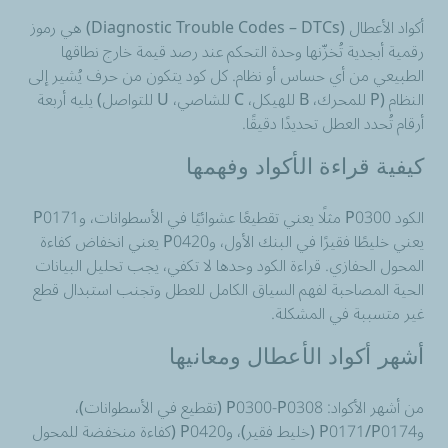
أكواد الأعطال (Diagnostic Trouble Codes – DTCs) هي رموز
رقمية أبجدية تُخزّنها وحدة التحكم عند رصد قيمة خارج نطاقها
الطبيعي من أي حساس أو نظام. كل كود يتكون من حرف يُشير إلى
النظام (P للمحرك، B للهيكل، C للشاصي، U للتواصل) يليه أربعة
أرقام تُحدد العطل تحديدًا دقيقًا.
كيفية قراءة الأكواد وفهمها
الكود P0300 مثلًا يعني تقطيعًا عشوائيًا في الأسطوانات، وP0171
يعني خليطًا فقيرًا في البنك الأول، وP0420 يعني انخفاض كفاءة
المحول الحفازي. قراءة الكود وحدها لا تكفي، يجب تحليل البيانات
الحية المصاحبة لفهم السياق الكامل للعطل وتجنب استبدال قطع
غير متسببة في المشكلة.
أشهر أكواد الأعطال ومعانيها
من أشهر الأكواد: P0300-P0308 (تقطيع في الأسطوانات)،
وP0171/P0174 (خليط فقير)، وP0420 (كفاءة منخفضة للمحول